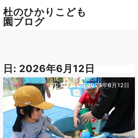
Skip
杜のひかりこども
to
content
園ブログ
日:
2026年6月12日
POSTED ON
2026年6月12日