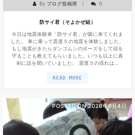
By
ブログ投稿用
0
防サイ君（そよかぜ組）
今日は地震体験車「防サイ君」が園に来てくれま
した。 車に乗って震度５の地震を体験しました。
もし地震がきたらダンゴムシのポーズをして頭を
守ることも教えてもらいました。いつも以上に真
剣に話を聞いていました。 震度５の揺れは…
READ MORE
POSTED ON
2026年6月4日