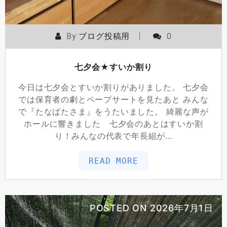
By
ブログ投稿用
0
七夕会★すいか割り
今日は七夕会とすいか割りがありました。 七夕会
では保育者の劇とペープサートを見たあと みんな
で『たなばたさま』をうたいました。 綺麗な声が
ホールに響きました 七夕会のあとはすいか割
り！みんなの代表で年長組が…
READ MORE
POSTED ON
2026年7月1日