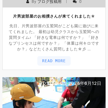
By
ブログ投稿用
0
片男波部屋のお相撲さんが来てくれました☆
先日、片男波部屋の玉鷲関がこども園に遊びに来
てくれました。 最初は幼児クラスから玉鷲関への
質問タイム♪ 「好きな電車は何ですか？」 「好き
なプリンセスは何ですか？」 「体重は何キロです
か？」などたくさん質問しました☆彡 …
READ MORE
POSTED ON
2026年6月12日