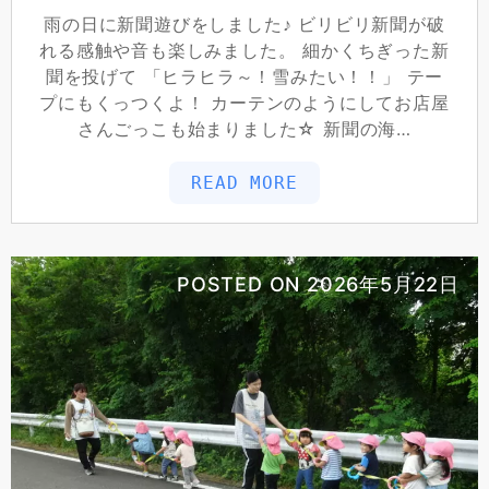
雨の日に新聞遊びをしました♪ ビリビリ新聞が破
れる感触や音も楽しみました。 細かくちぎった新
聞を投げて 「ヒラヒラ～！雪みたい！！」 テー
プにもくっつくよ！ カーテンのようにしてお店屋
さんごっこも始まりました☆ 新聞の海…
READ MORE
POSTED ON
2026年5月22日