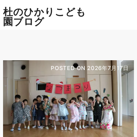
Skip
杜のひかりこども
to
content
園ブログ
POSTED ON
2026年7月17日