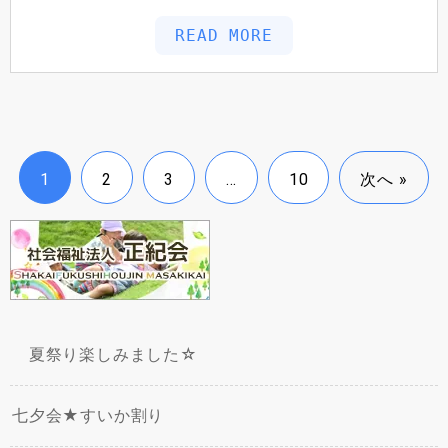
READ MORE
1
2
3
…
10
次へ »
夏祭り楽しみました☆
七夕会★すいか割り