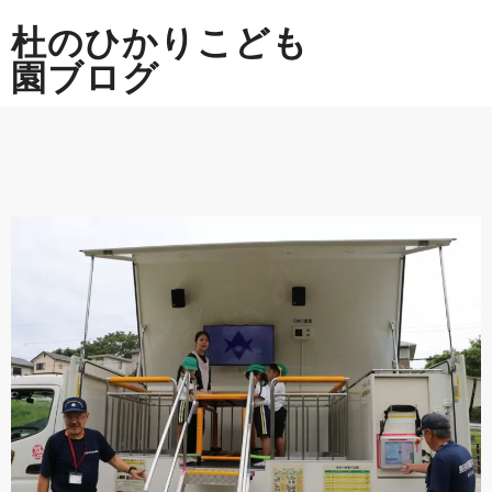
Skip
杜のひかりこども
to
content
園ブログ