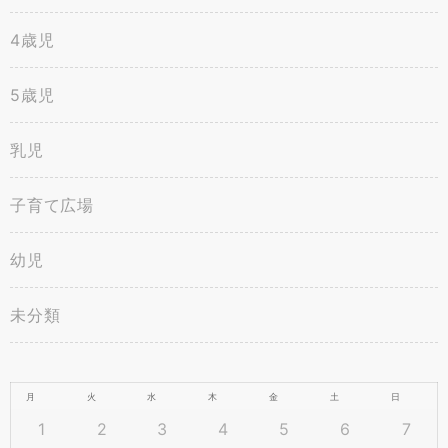
4歳児
5歳児
乳児
子育て広場
幼児
未分類
月
火
水
木
金
土
日
1
2
3
4
5
6
7