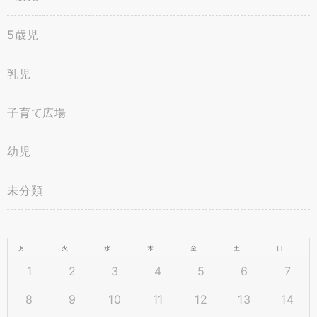
5歳児
乳児
子育て広場
幼児
未分類
月
火
水
木
金
土
日
1
2
3
4
5
6
7
8
9
10
11
12
13
14