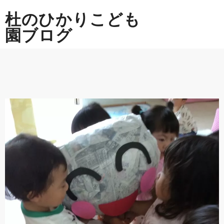
Skip
杜のひかりこども
to
content
園ブログ