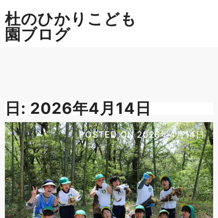
Skip
杜のひかりこども
to
content
園ブログ
日:
2026年4月14日
POSTED ON
2026年4月14日