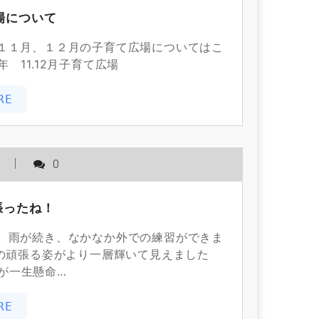
広場について
１１月、１２月の子育て広場についてはこ
 11.12月子育て広場
RE
用
0
張ったね！
 雨が続き、なかなか外での練習ができま
なの頑張る姿がより一層輝いて見えました
が一生懸命…
RE