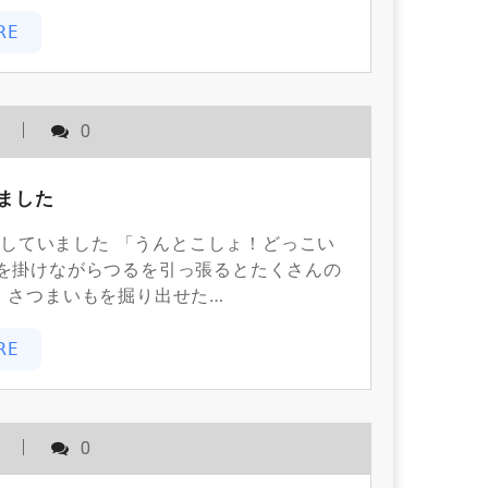
RE
用
0
ました
していました 「うんとこしょ！どっこい
を掛けながらつるを引っ張るとたくさんの
 さつまいもを掘り出せた…
RE
用
0