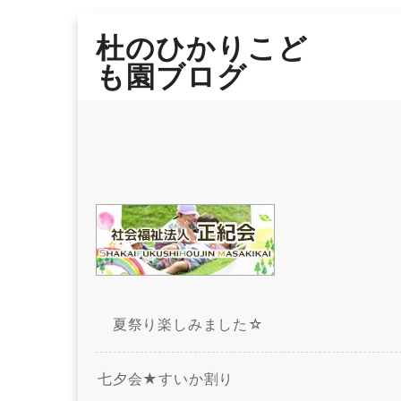
Skip
杜のひかりこど
to
content
も園ブログ
夏祭り楽しみました☆
七夕会★すいか割り