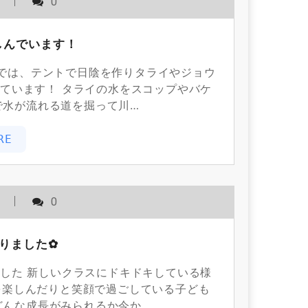
用
0
しんでいます！
園では、テントで日陰を作りタライやジョウ
ています！ タライの水をスコップやバケ
で水が流れる道を掘って川…
RE
用
0
りました✿
した 新しいクラスにドキドキしている様
を楽しんだりと笑顔で過ごしている子ども
どんな成長がみられるか今か…