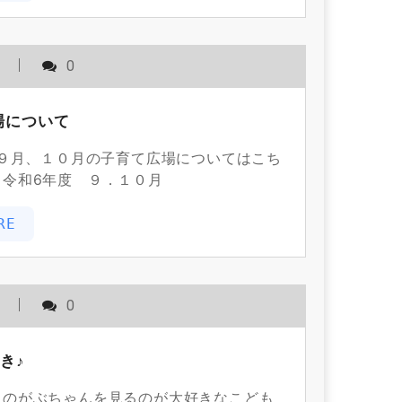
用
0
広場について
９月、１０月の子育て広場についてはこち
 令和6年度 ９．１０月
RE
用
0
き♪
メのがぶちゃんを見るのが大好きなこども