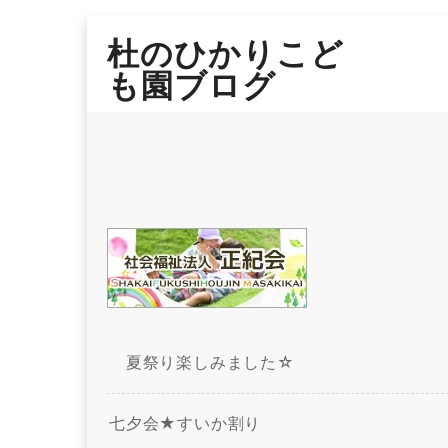
Skip
杜のひかりこど
to
content
も園ブログ
夏祭り楽しみました☆
七夕会★すいか割り